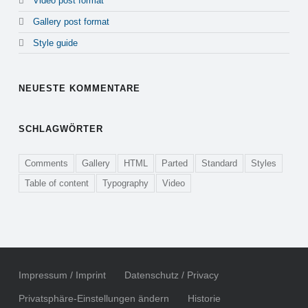
Video post format
Gallery post format
Style guide
NEUESTE KOMMENTARE
SCHLAGWÖRTER
Comments
Gallery
HTML
Parted
Standard
Styles
Table of content
Typography
Video
Impressum / Imprint
Datenschutz / Privacy
Privatsphäre-Einstellungen ändern
Historie