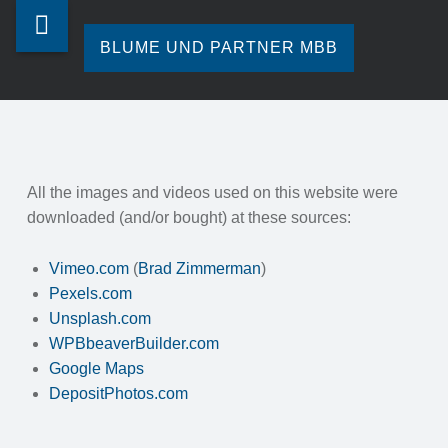
Blume
Skip
ASSETS
und
to
BLUME UND PARTNER MBB
CREDITS
Partner
content
Ihre
-
mbb
Steuerberatung
in
BLUME
site
Hamburg.
navigation
UND
All the images and videos used on this website were
PARTNER
downloaded (and/or bought) at these sources:
MBB
Vimeo.com
(
Brad Zimmerman
)
Pexels.com
Unsplash.com
WPBbeaverBuilder.com
Google Maps
DepositPhotos.com